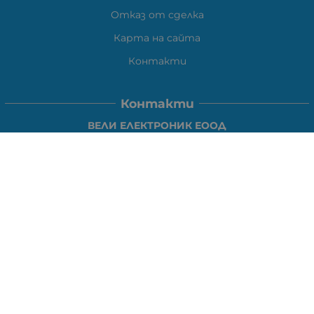
Отказ от сделка
Карта на сайта
Контакти
Контакти
ВЕЛИ ЕЛЕКТРОНИК ЕООД
гр.Стара Загора 6000,
Тел:
0877104024
Отговаря Понеделник-Петък: 09:30-
18:00
За допълнителни въпроси и през останалото време:
VIBER
0877104024
Whatsapp
0888363206
E-mail:
office:at:elshop1eu.com