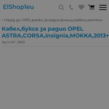
Назад до OPEL,рамки за радио,фланци,кабели,антени
Кабел,букса за радио OPEL
ASTRA,CORSA,Insignia,MOKKA,2013
Арт.№:
2850