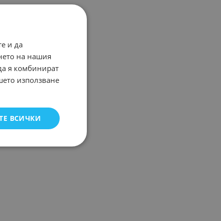
е и да
нето на нашия
 да я комбинират
ашето използване
ТЕ ВСИЧКИ