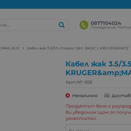
0877104024
Понеделник-Петък: 
К/ЖАК AUX
Кабел жак 3.5/3.5 стерео 1.8m. BASIC L KRUGER&MATZ
Кабел жак 3.5/3.
KRUGER&amp;M
Арт.№:
658
Неналично
Достав
Продуктът вече е разпрод
Ви уведомим щом го получ
заместител.
Ел. поща