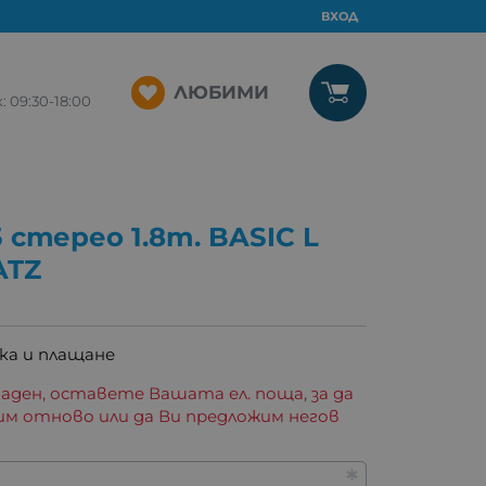
ВХОД
ЛЮБИМИ
09:30-18:00
5 стерео 1.8m. BASIC L
ATZ
ка и плащане
аден, оставете Вашата ел. поща, за да
им отново или да Ви предложим негов