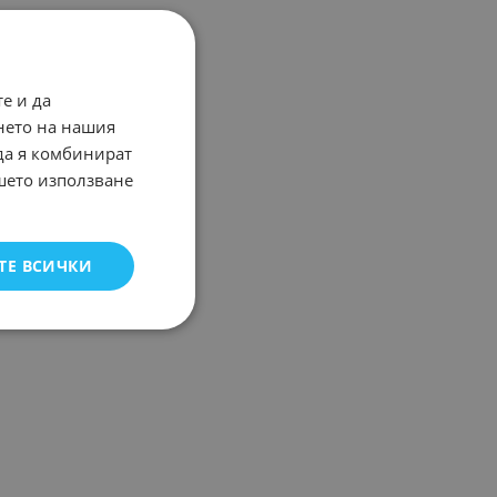
е и да
нето на нашия
 да я комбинират
ашето използване
ТЕ ВСИЧКИ