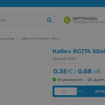
0877104024
Понеделник-Петък: 
 на метър
Кабел RG174 50ohm. 100m.
Кабел RG174 50o
Арт.№:
2031
0.35
€
0.68
лв.
/
В наличност
Дост
оп
КУП