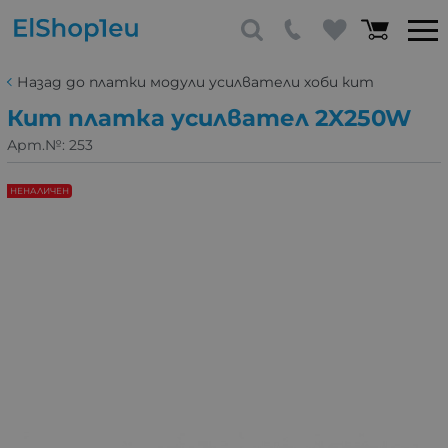
Назад до платки модули усилватели хоби кит
Кит платка усилвател 2X250W
Арт.№:
253
НЕНАЛИЧЕН