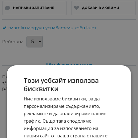
НАПРАВИ ЗАПИТВАНЕ
ДОБАВИ В ЛЮБИМИ
платки модули усилватели хоби кит
Рейтинг:
Информация
Платка,усилвател 2x250W. Двуполярно захранване
Този уебсайт използва
+/-28V. Четири крайни транзистора с алуминиев
бисквитки
радиатор. Размер 25.5x17cm. Височина 6.5cm.
Ние използваме бисквитки, за да
персонализираме съдържанието,
рекламите и да анализираме нашия
трафик. Също така споделяме
информация за използването на
нашия сайт от ваша страна с нашите