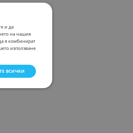
е и да
нето на нашия
 да я комбинират
ашето използване
ТЕ ВСИЧКИ