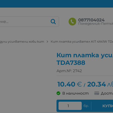
0877104024
Понеделник-Петък: 
дули усилватели хоби кит
Кит платка усилвател KIT 4X41W TD
Кит платка уси
TDA7388
Арт.№:
2742
10.40
€
20.34
л
/
В наличност
Дост
бр.
КУП