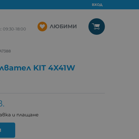
ВХОД
ЛЮБИМИ
09:30-18:00
A7388
лвател KIT 4X41W
в.
авка и плащане
И