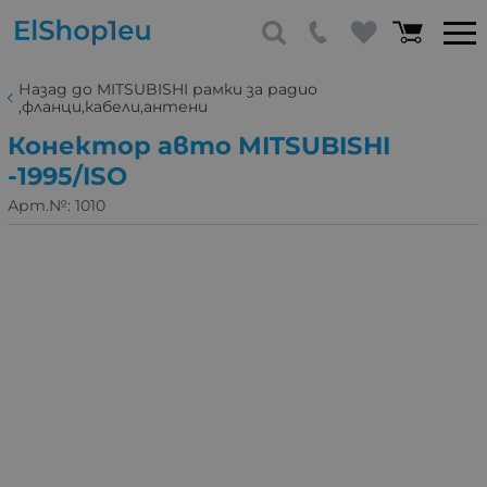
Назад до MITSUBISHI рамки за радио
,фланци,кабели,антени
Конектор авто MITSUBISHI
-1995/ISO
Арт.№:
1010