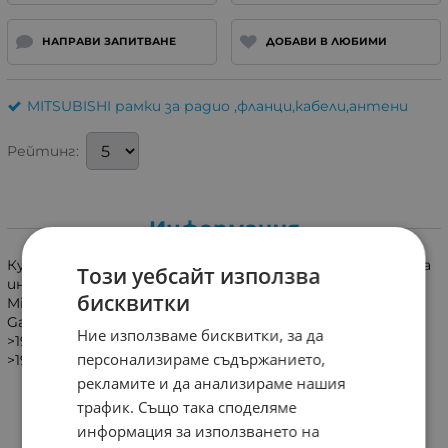
НАПРАВИ ЗАПИТВАНЕ
ДОБАВИ В ЛЮБИМИ
MITSUBISHI рамки за радио ,фланци,кабели,антени
Рейтинг:
Информация
Куплунг за свързване на авто-радио към оригиналната
Този уебсайт използва
инсталация на автомобил MITSUBISHI преди 1995 год.
бисквитки
Mitsubishi Colt->1995, Mitsubishi Eclipse ->1995, Mitsubishi
Galant ->1995, Mitsubishi L200 ->1995, Mitsubishi Pajero -
Ние използваме бисквитки, за да
>1995, Mitsubishi Sigma ->1996, Mitsubishi Space Runner-
персонализираме съдържанието,
>1995, Mitsubishi Space Wagon ->1995
рекламите и да анализираме нашия
трафик. Също така споделяме
информация за използването на