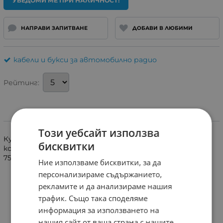
УВЕДОМИ МЕ ПРИ НАЛИЧНОСТ!
НАПРАВИ ЗАПИТВАНЕ
ДОБАВИ В ЛЮБИМИ
кабели и букси за автомобилно радио
Рейтинг:
Информация
Този уебсайт използва
Куплунг за свързване на авторадио ALPINE/ISO
бисквитки
конектор. Подходящ за: 7513, 7514, 7515, 7515 R, 7517, 7521,
7521 R, 7805, 7806, 7807, 7807 R, 7816, 7817, 7818, 7834
Ние използваме бисквитки, за да
персонализираме съдържанието,
рекламите и да анализираме нашия
трафик. Също така споделяме
информация за използването на
нашия сайт от ваша страна с нашите