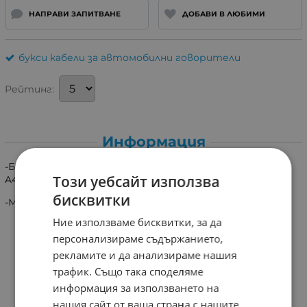
НАПРАВИ ЗАПИТВАНЕ
ДОБАВИ В ЛЮБИМИ
букси кабели за автомобилни говорители
Рейтинг:
Информация
-Букса за монтаж на стандартен говорител на AUDI
Този уебсайт използва
A4 B5 задни
бисквитки
-Минимална заявка 2бр!!!!
Ние използваме бисквитки, за да
персонализираме съдържанието,
рекламите и да анализираме нашия
трафик. Също така споделяме
информация за използването на
нашия сайт от ваша страна с нашите