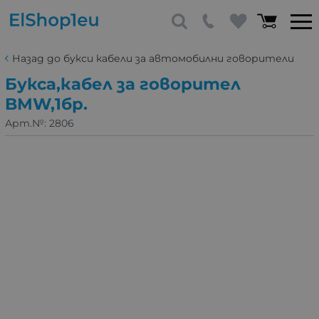
Назад до букси кабели за автомобилни говорители
Букса,кабел за говорител
BMW,1бр.
Арт.№:
2806