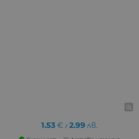
1.53
€
2.99
лв.
/