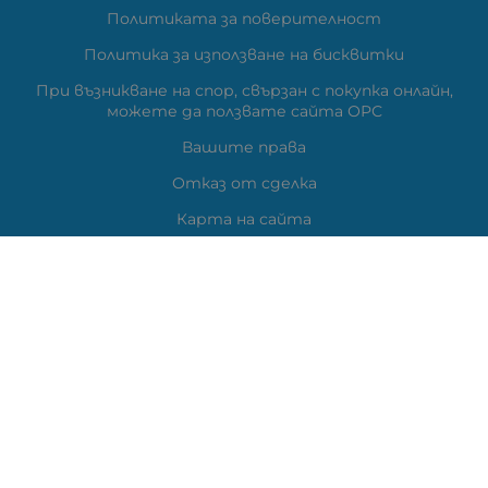
Политиката за поверителност
Политика за използване на бисквитки
При възникване на спор, свързан с покупка онлайн,
можете да ползвате сайта ОРС
Вашите права
Отказ от сделка
Карта на сайта
Контакти
Контакти
ВЕЛИ ЕЛЕКТРОНИК ЕООД
гр.Стара Загора 6000,
Тел:
0877104024
Отговаря Понеделник-Петък: 09:30-
18:00