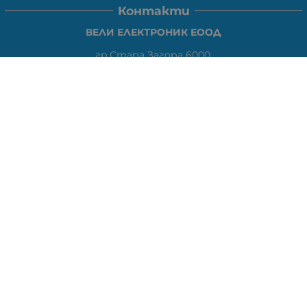
Контакти
ВЕЛИ ЕЛЕКТРОНИК ЕООД
гр.Стара Загора 6000,
Тел:
0877104024
Отговаря Понеделник-Петък: 09:30-
18:00
За допълнителни въпроси и през останалото време:
VIBER
0877104024
Whatsapp
0888363206
E-mail:
office:at:elshop1eu.com
Работно време:
Понеделник-Петък: 09:30-18:00
Събота: Почивен ден
Неделя: Почивен ден
Методи на плащане