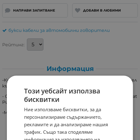
НАПРАВИ ЗАПИТВАНЕ
ДОБАВИ В ЛЮБИМИ
букси кабели за автомобилни говорители
Рейтинг:
Информация
-Куплунг букса за свързване на автомобилен говорител
към оригиналната инсталация на автомобил:
Този уебсайт използва
- Citroеn 1999->, Fiat Ducato 2002->, Fiat Multipla 2002->, Fiat
бисквитки
Punto 1999->, Peugeot 307
Ние използваме бисквитки, за да
-Минимална заявка 2бр!!!!
персонализираме съдържанието,
рекламите и да анализираме нашия
трафик. Също така споделяме
информация за използването на