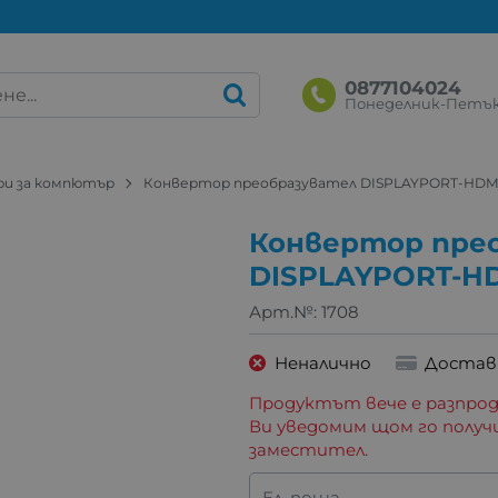
0877104024
Понеделник-Петък: 
ри за компютър
Конвертор преобразувател DISPLAYPORT-HDM
Конвертор пре
DISPLAYPORT-H
Арт.№:
1708
Неналично
Достав
Продуктът вече е разпрод
Ви уведомим щом го получ
заместител.
Ел. поща