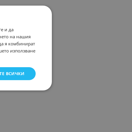
е и да
нето на нашия
 да я комбинират
ашето използване
ТЕ ВСИЧКИ