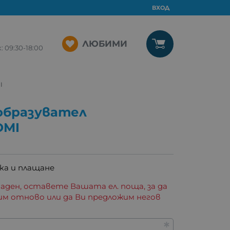
ВХОД
ЛЮБИМИ
09:30-18:00
I
образувател
DMI
ка и плащане
аден, оставете Вашата ел. поща, за да
им отново или да Ви предложим негов