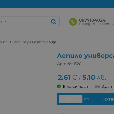
0877104024
Понеделник-Петък: 
пила
Лепило универсално 50gr.
Лепило универса
Арт.№:
1528
2.61
€
5.10
лв.
/
В наличност
Дост
бр.
КУП