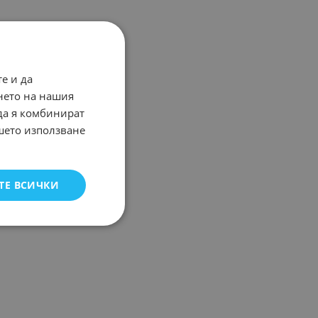
е и да
нето на нашия
 да я комбинират
ашето използване
ТЕ ВСИЧКИ