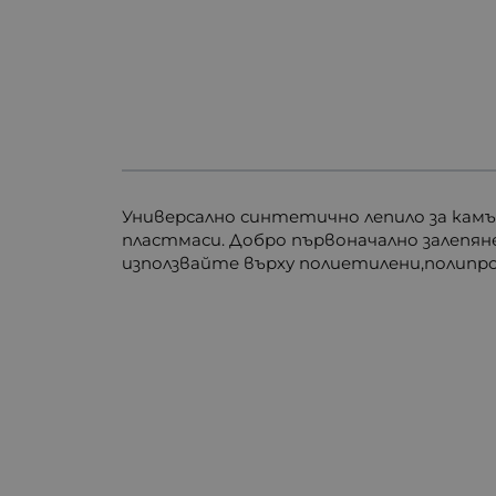
Универсално синтетично лепило за камъ
пластмаси. Добро първоначално залепяне 
използвайте върху полиетилени,полипро