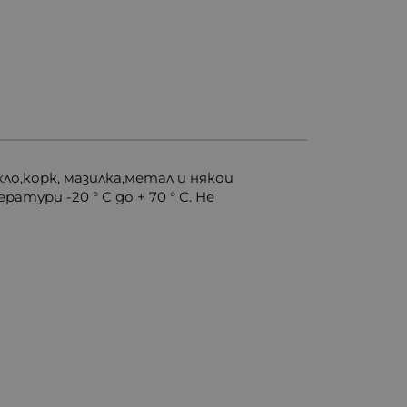
о,корк, мазилка,метал и някои
тури -20 ° С до + 70 ° С. Не