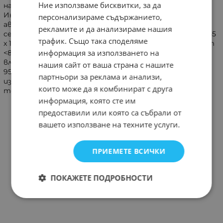
Ние използваме бисквитки, за да
на измерване Замразяване на последното четене
Индикатор за изтощена батерия Поляризация:
персонализираме съдържанието,
автоматична Честота на дискретизация: 2 пъти в
рекламите и да анализираме нашия
секунда Максимален прочит: 1999 Размер на дисплея: 45
трафик. Също така споделяме
x 12 mm Работна температура: 0 ° C ~ 40 ° с влажност
информация за използването на
<80% Температура на съхранение: -10 ° ~ 50 ° C с
влажност <85% Захранване: 9V батерия Размери: 230 x
нашия сайт от ваша страна с нашите
95 x 35 мм Тегло: 227 гр Комплектът включва:
партньори за реклама и анализи,
измервателен уред, тестови проводници,
които може да я комбинират с друга
термодвойка тип K
информация, която сте им
предоставили или която са събрали от
вашето използване на техните услуги.
ПРИЕМЕТЕ ВСИЧКИ
ПОКАЖЕТЕ ПОДРОБНОСТИ