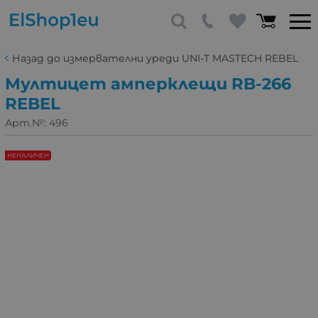
Назад до измервателни уреди UNI-T MASTECH REBEL
Мултицет амперклещи RB-266
REBEL
Арт.№:
496
НЕНАЛИЧЕН