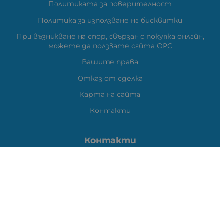
Политиката за поверителност
Политика за използване на бисквитки
При възникване на спор, свързан с покупка онлайн,
можете да ползвате сайта ОРС
Вашите права
Отказ от сделка
Карта на сайта
Контакти
Контакти
ВЕЛИ ЕЛЕКТРОНИК ЕООД
гр.Стара Загора 6000,
Тел:
0877104024
Отговаря Понеделник-Петък: 09:30-
18:00
За допълнителни въпроси и през останалото време: