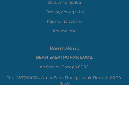
Вашите права
Отказ от сделка
Карта на сайта
Контакти
Контакти
ВЕЛИ ЕЛЕКТРОНИК ЕООД
гр.Стара Загора 6000,
Тел:
0877104024
Отговаря Понеделник-Петък: 09:30-
18:00
За допълнителни въпроси и през останалото време:
VIBER
0877104024
Whatsapp
0888363206
E-mail:
office:at:elshop1eu.com