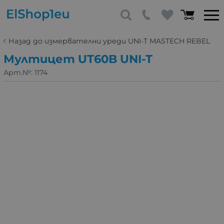
Назад до измервателни уреди UNI-T MASTECH REBEL
Мултицет UT60B UNI-T
Арт.№:
1174