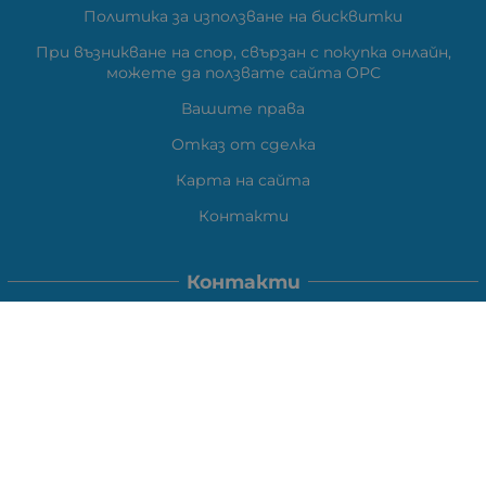
Политика за използване на бисквитки
При възникване на спор, свързан с покупка онлайн,
можете да ползвате сайта ОРС
Вашите права
Отказ от сделка
Карта на сайта
Контакти
Контакти
ВЕЛИ ЕЛЕКТРОНИК ЕООД
гр.Стара Загора 6000,
Тел:
0877104024
Отговаря Понеделник-Петък: 09:30-
18:00
За допълнителни въпроси и през останалото време:
VIBER
0877104024