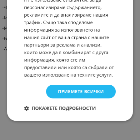
персонализираме съдържанието,
-Чувствителност 81.3 dB
рекламите и да анализираме нашия
-Мощност 30W RMS/60W MAX.
трафик. Също така споделяме
-Мембрана-полипропилен с гумено окачване .
информация за използването на
нашия сайт от ваша страна с нашите
-Бобина 25mm.
партньори за реклама и анализи,
-Двойна магнитна система с екран
които може да я комбинират с друга
информация, която сте им
предоставили или която са събрали от
вашето използване на техните услуги.
ПРИЕМЕТЕ ВСИЧКИ
ПОКАЖЕТЕ ПОДРОБНОСТИ