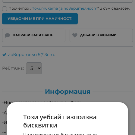
Прочетох „
Политиката за поверителност
“ и съм съгласен.
УВЕДОМИ МЕ ПРИ НАЛИЧНОСТ!
НАПРАВИ ЗАПИТВАНЕ
ДОБАВИ В ЛЮБИМИ
говорители 5"/13cm.
Рейтинг:
Информация
-Нискочестотен говорител 15cm.
-Диаметър за монтаж 12cm.
Този уебсайт използва
-Импеданс 8ohm.
бисквитки
-Честотна лента 55 - 7500 Hz
Ние използваме бисквитки, за да