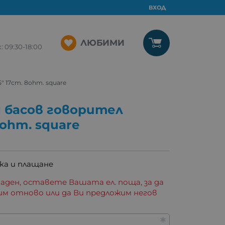
ВХОД
ЛЮБИМИ
09:30-18:00
 17cm. 8ohm. square
 басов говорител
8ohm. square
ка и плащане
аден, оставете Вашата ел. поща, за да
им отново или да Ви предложим негов