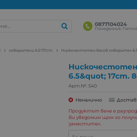
0877104024
Понеделник-Петък: 
Е
говорители 6.5"/17cm.
Нискочестотен басов говорител 6.5"
Нискочестотен
6.5&quot; 17cm. 
Арт.№:
540
Неналично
Достав
Продуктът вече е разпрод
Ви уведомим щом го получ
заместител.
Ел. поща