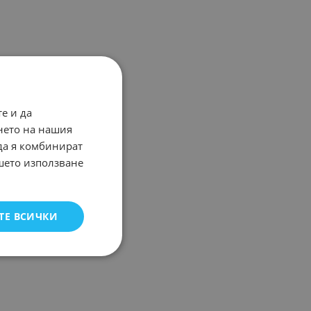
е и да
нето на нашия
 да я комбинират
ашето използване
ТЕ ВСИЧКИ