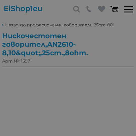
Назад до професионални говорители 25cm./10"
Нискочестотен
говорител,AN2610-
8,10&quot;,25cm.,8ohm.
Арт.№:
1597