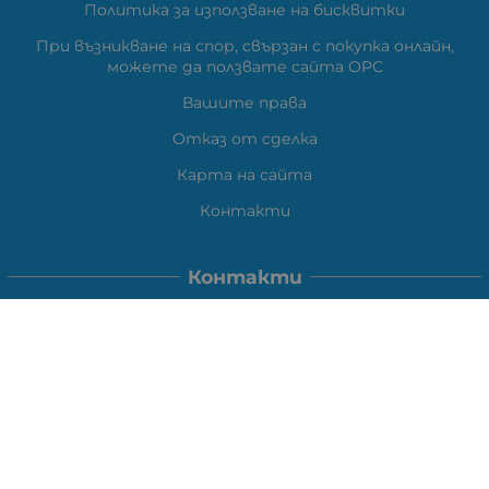
Политика за използване на бисквитки
При възникване на спор, свързан с покупка онлайн,
можете да ползвате сайта ОРС
Вашите права
Отказ от сделка
Карта на сайта
Контакти
Контакти
ВЕЛИ ЕЛЕКТРОНИК ЕООД
гр.Стара Загора 6000,
Тел:
0877104024
Отговаря Понеделник-Петък: 09:30-
18:00
За допълнителни въпроси и през останалото време:
VIBER
0877104024