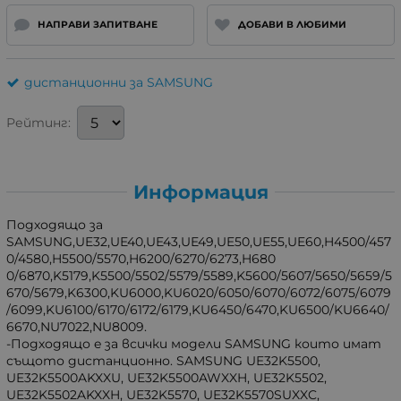
НАПРАВИ ЗАПИТВАНЕ
ДОБАВИ В ЛЮБИМИ
дистанционни за SAMSUNG
Рейтинг:
Информация
Подходящо за
SAMSUNG,UE32,UE40,UE43,UE49,UE50,UE55,UE60,H4500/457
0/4580,H5500/5570,H6200/6270/6273,H680
0/6870,K5179,K5500/5502/5579/5589,K5600/5607/5650/5659/5
670/5679,K6300,KU6000,KU6020/6050/6070/6072/6075/6079
/6099,KU6100/6170/6172/6179,KU6450/6470,KU6500/KU6640/
6670,NU7022,NU8009.
-Подходящо e за всички модели SAMSUNG които имат
същото дистанционно. SAMSUNG UE32K5500,
UE32K5500AKXXU, UE32K5500AWXXH, UE32K5502,
UE32K5502AKXXH, UE32K5570, UE32K5570SUXXC,