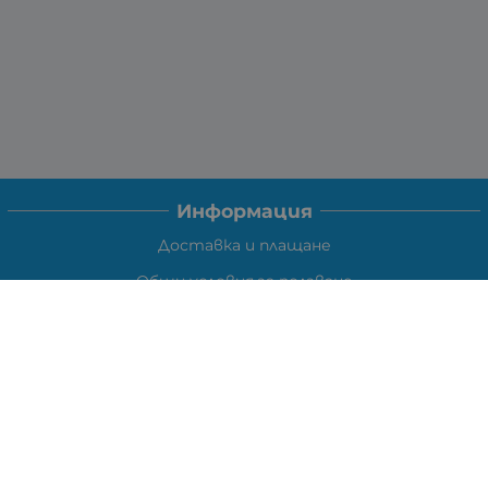
Информация
Доставка и плащане
Общи условия за ползване
Политиката за поверителност
Политика за използване на бисквитки
При възникване на спор, свързан с покупка онлайн,
можете да ползвате сайта ОРС
Вашите права
Отказ от сделка