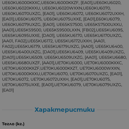
UE60KU6000KXXC,UE60KU6000KXZF, [EA01],UE60KU6020,
UE60KU6020KXXU, UE60KU6020WXXN,UE60KU6070,
UE60KU6070UXZG, [EA01], UE60KU6072, UE60KU6072UXXH,
[EA01],UE60KU6075, UE60KU6075UXXE, [EA01],E60KU6079,
UE60KU6079UXZG, [EA01], UE65KS7500, UE65KS7500UXXU,
[AA01],UE65KS9500, UE65KS9500LXXN, [FB02],UE65KU6095,
UE65KU6095UXXE, [DA01], UE65KU6170, UE65KU6170UXZG,
[AA01, FA02],UE65KU6172, UE65KU6172UXXH, [AA01,
FA02],UE65KU6179, UE65KU6179UXZG, [AA01], UE65KU6400,
UE65KU6400UXZG, [DA01],UE65KU6409, UE65KU6409UXZG,
[DA01],UE65KU6509, UE65KU6509UXZG, [AA01], UE65KU6680,
UE65KU6680UXZF, [AA01],UE70KU6000, UE70KU6000KXXC,
UE70KU6000KXZF,UE70KU6000KXZT, UE70KU6000WXXN,
UE70KU6000KXXU,UE70KU6070, UE70KU6070UXZG, [EA01],
UE70KU6072, UE70KU6072UXXH, [EA01],UE70KU6075,
UE70KU6075UXXE, [EA01],UE70KU6079, UE70KU6079UXZG,
[EA01]
Характеристики
Тегло (кг.)