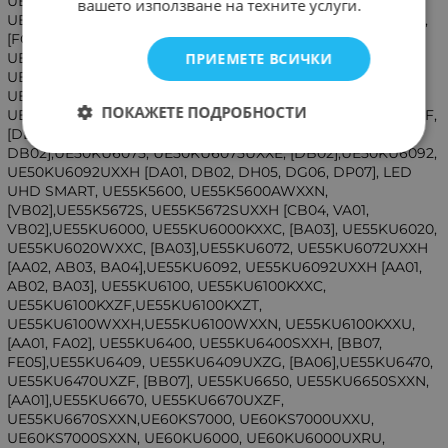
UE49K6300AWXXN, UE49K6300AKXZT, UE49KU6470,
вашето използване на техните услуги.
UE49KU6470UXXU, [BA01],UE49KU6500, UE49KU6500UXZG,
[FC02], UE49KU6650, UE49KU6650SXXN, [FC02],
ПРИЕМЕТЕ ВСИЧКИ
UE49KS8000, UE49KS8000LXXN, [FA01], UE50KU6000,
UE50KU6000UXRU, UE50KU6000KXSF, UE50KU6000KXXU,
UE50KU6000KXXC, UE50KU6000WXXH, UE50KU6020,
ПОКАЖЕТЕ ПОДРОБНОСТИ
UE50KU6020WXXH, [DA01], UE50KU6070, UE50KU6070UXZF,
[DB02], UE50KU6072, UE50KU6072UXXH, [DH05,
DB02],UE50KU6075, UE50KU6075UXXE, [DB02],UE50KU6092,
UE50KU6092UXXH [DA01, DB02, DH05, DG06, DP07], LED
UHD SMART, UE55K5600, UE55K5600AWXXN,
[VB02],UE55K5672S, UE55K5672SUXXH [CB04, VA01,
VB02],UE55KU6000, UE55KU6000KXXC, [BA03], UE55KU6020,
UE55KU6020WXXC, [BA03],UE55KU6072, UE55KU6072UXXH
[AA02, AB03, BA04],UE55KU6092, UE55KU6092UXXH [AA01,
AB02, BA03], UE55KU6100, UE55KU6100KXXC,
UE55KU6100KXZF,UE55KU6100KXZT,
UE55KU6100WXXH,UE55KU6100WXXN, UE55KU6100KXXU,
[AA01, FA02], UE55KU6400, UE55KU6400SXXH, [BB07,
FE05],UE55KU6409, UE55KU6409UXZG, [BA06],UE55KU6470,
UE55KU6470UXZF, [BB07], UE55KU6650, UE55KU6650SXXN,
[AA01],UE55KU6670, UE55KU6670UXZF,
UE55KU6670SXXN,UE60KS7000, UE60KS7000UXXU,
UE60KS7000SXXN, UE60KU6000, UE60KU6000UXRU,