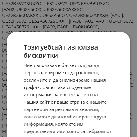
UE32K5570SUXZG, UE32K5579, UE32K5579SUXZG,
[FA02],UE32K5600, UE32K5600AKXXC,
UE32K5600AKXXU,UE32K5602, UE32K5602AKXXH, [VA01],
UE32K5672, UE32K5672SUXXH [FA01, FA02, VA01], UE40K5672,
UE40K5672SUXXH [EA02, FA01],UE40KU6000,
UE40KU6000KXXU, UE40KU6000WXXH, UE40KU6020,
UE40KU6020KXXC, [FA01],UE40KU6072, UE40KU6072UXXH,
[FE05],UE40KU6079UXZG, UE40KU6092, UE40KU6092UXXH
Този уебсайт използва
[AA01, DA01, DB02,DG06, FA01, DP07, FB02, FE05],
бисквитки
UE40KU6170, UE40KU6170UXZG, [FA01], UE40KU6172,
UE40KU6072, UE40KU6172UXXH [FA01], UE40KU6175,
Ние използваме бисквитки, за да
UE40KU6175UXXE, [FA01], UE40KU6179, UE40KU6179UXZG,
персонализираме съдържанието,
[FA01],UE40KU6409, UE40KU6409UXZG, [DA01],UE40KU6450,
UE40KU6450SXXN, [DA01], UE43KU6000, UE43KU6000WXXN,
рекламите и да анализираме нашия
[AA01], UE43KU6050, UE43KU6050KXZT, [BB04], UE43KU6070,
трафик. Също така споделяме
UE43KU6070UXZG, [AA01], UE43KU6072, UE43KU6072UXXH,
информация за използването на
[AA01], UE43KU6400, UE43KU6400SXXN, UE43KU6400UXZT,
нашия сайт от ваша страна с нашите
UE43KU6405, UE43KU6405UXXE, [BA02], UE43KU6409,
UE43KU6409UXZG, [AA01], UE43KU6500, UE43KU6500UXXU,
партньори за реклама и анализи,
[VA02], UE43KU6509, UE43KU6509UXZG, [VA02], UE49K5500,
които може да я комбинират с друга
UE49K5500AKXXU, [FA03], UE49KU5605, UE49KU5605AKXXE,
информация, която сте им
[FD04], UE49K5672S, UE49K5672SUXXH [BA01, BB02, FC03,
предоставили или която са събрали от
FD04], UE49KU6172, UE49KU6172UXXH, [FA01], UE49K6300,