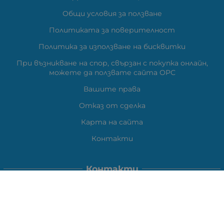
Общи условия за ползване
Политиката за поверителност
Политика за използване на бисквитки
При възникване на спор, свързан с покупка онлайн,
можете да ползвате сайта ОРС
Вашите права
Отказ от сделка
Карта на сайта
Контакти
Контакти
ВЕЛИ ЕЛЕКТРОНИК ЕООД
гр.Стара Загора 6000,
Тел:
0877104024
Отговаря Понеделник-Петък: 09:30-