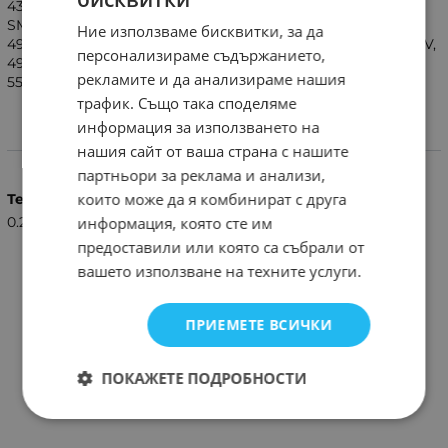
43UH610V,43UH661V,4K,ULTRA HD,43UH6107,LED UHD 4K
SMART TV,49LH630V,49LH6047,49UH603V,49LH604V,
Ние използваме бисквитки, за да
49UH661V,49UH610V,49UH610VZBBEUWLJG/UHD,49LH615V,
персонализираме съдържанието,
49LH615VZEBEEWLJP,50UH635V,55LH630V,55UH605V,
рекламите и да анализираме нашия
55UH661V,60UH605V,65UH661V.
трафик. Също така споделяме
информация за използването на
Характеристики
нашия сайт от ваша страна с нашите
партньори за реклама и анализи,
които може да я комбинират с друга
Тегло (кг.)
информация, която сте им
0.25
предоставили или която са събрали от
вашето използване на техните услуги.
ПРИЕМЕТЕ ВСИЧКИ
ПОКАЖЕТЕ ПОДРОБНОСТИ