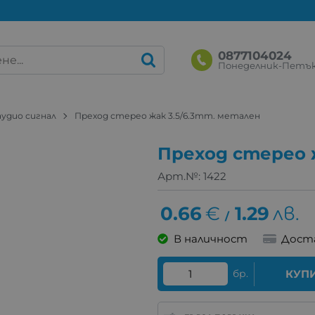
0877104024
Понеделник-Петък: 
аудио сигнал
Преход стерео жак 3.5/6.3mm. метален
Преход стерео 
Арт.№:
1422
0.66
€
1.29
лв.
/
В наличност
Дост
бр.
КУП