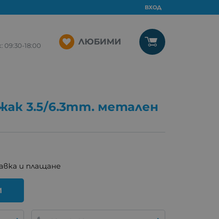
ВХОД
ЛЮБИМИ
09:30-18:00
жак 3.5/6.3mm. метален
авка и плащане
И