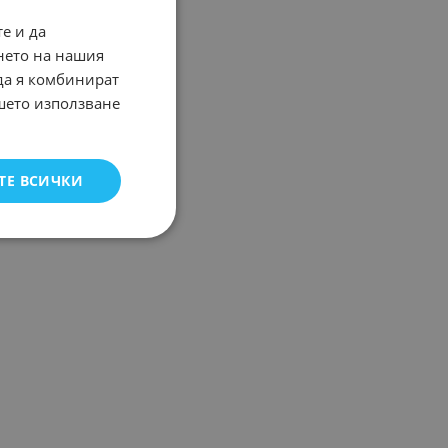
е и да
нето на нашия
 да я комбинират
ашето използване
ТЕ ВСИЧКИ