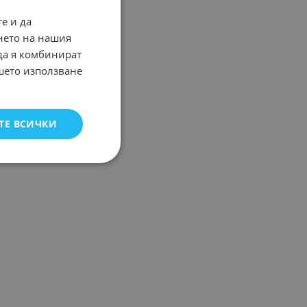
е и да
нето на нашия
 да я комбинират
ашето използване
ТЕ ВСИЧКИ