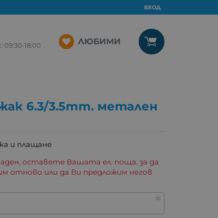
ВХОД
ЛЮБИМИ
09:30-18:00
жак 6.3/3.5mm. метален
ка и плащане
аден, оставете Вашата ел. поща, за да
им отново или да Ви предложим негов