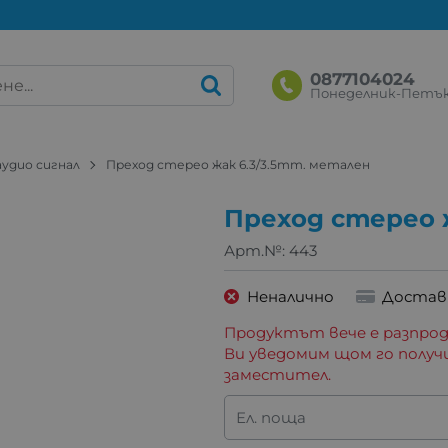
0877104024
Понеделник-Петък: 
аудио сигнал
Преход стерео жак 6.3/3.5mm. метален
Преход стерео 
Арт.№:
443
Неналично
Достав
Продуктът вече е разпрод
Ви уведомим щом го получ
заместител.
Ел. поща