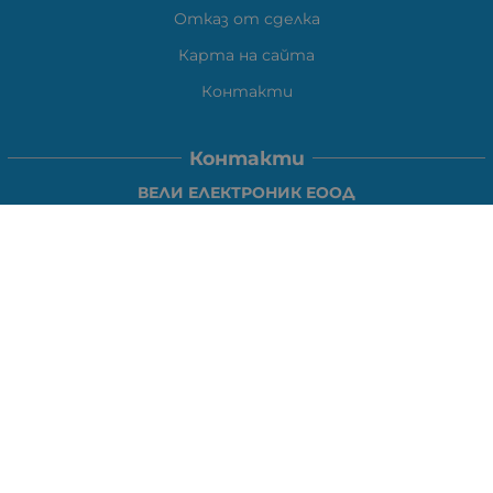
Отказ от сделка
Карта на сайта
Контакти
Контакти
ВЕЛИ ЕЛЕКТРОНИК ЕООД
гр.Стара Загора 6000,
Тел:
0877104024
Отговаря Понеделник-Петък: 09:30-
18:00
За допълнителни въпроси и през останалото време:
VIBER
0877104024
Whatsapp
0888363206
E-mail:
office:at:elshop1eu.com