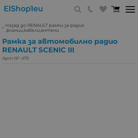
Назад до RENAULT рамки за радио
,фланци,кабели,антени
Рамка за автомобилно радио
RENAULT SCENIC III
Арт.№:
479