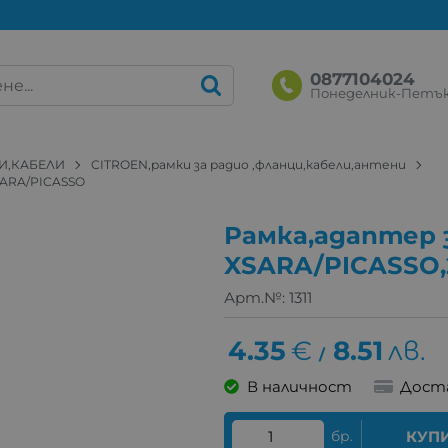
0877104024
Понеделник-Петък: 
И,КАБЕЛИ
CITROEN,рамки за радио ,фланци,кабели,антени
SARA/PICASSO
Рамка,адаптер 
XSARA/PICASSO,
Арт.№:
1311
4.35
€
8.51
лв.
/
В наличност
Дост
бр.
КУП