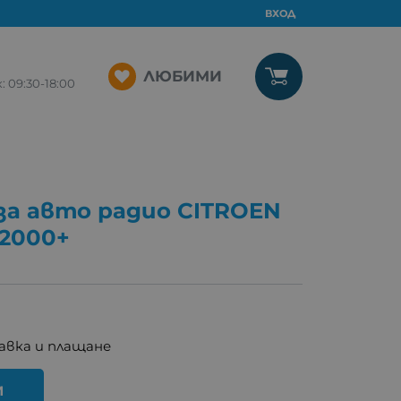
ВХОД
ЛЮБИМИ
09:30-18:00
за авто радио CITROEN
2000+
авка и плащане
И