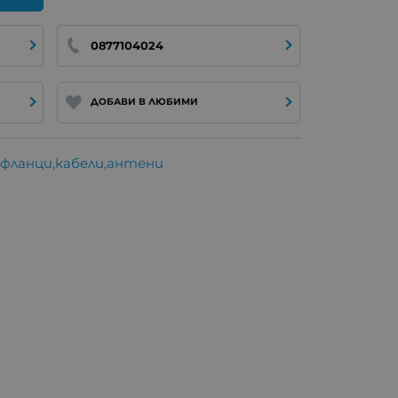
0877104024
ДОБАВИ В ЛЮБИМИ
,фланци,кабели,антени