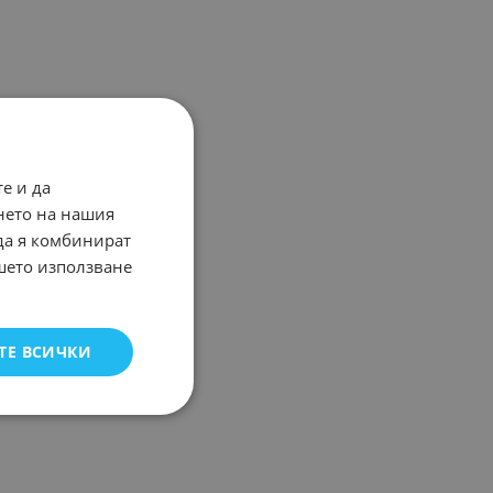
е и да
нето на нашия
 да я комбинират
ашето използване
ТЕ ВСИЧКИ