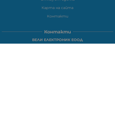
Карта на сайта
Контакти
Контакти
ВЕЛИ ЕЛЕКТРОНИК ЕООД
гр.Стара Загора 6000,
Тел:
0877104024
Отговаря Понеделник-Петък: 09:30-
18:00
За допълнителни въпроси и през останалото време:
VIBER
0877104024
Whatsapp
0888363206
E-mail:
office:at:elshop1eu.com
Работно време: