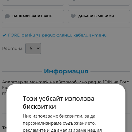
НАПРАВИ ЗАПИТВАНЕ
ДОБАВИ В ЛЮБИМИ
FORD,рамки за радио,фланци,кабели,антени
Рейтинг:
Информация
Адаптер за монтаж на автомобилно радио 1DIN на Ford
Fiesta MK5/MK6,JH1/JD3,FORD Fusion JU2.За модели с
тройното радио!Става и за 2DIN мултимедия.
Този уебсайт използва
бисквитки
Характеристики
Ние използваме бисквитки, за да
персонализираме съдържанието,
Тегло (кг.)
рекламите и да анализираме нашия