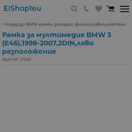
Назад до BMW рамки за радио ,фланци,кабели,антени
Рамка за мултимедия BMW 3
(E46),1998-2007,2DIN,ляво
разположение
Арт.№:
2440