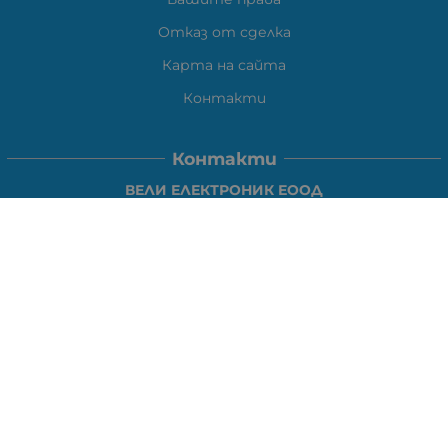
Отказ от сделка
Карта на сайта
Контакти
Контакти
ВЕЛИ ЕЛЕКТРОНИК ЕООД
гр.Стара Загора 6000,
Тел:
0877104024
Отговаря Понеделник-Петък: 09:30-
18:00
За допълнителни въпроси и през останалото време:
VIBER
0877104024
Whatsapp
0888363206
E-mail:
office:at:elshop1eu.com