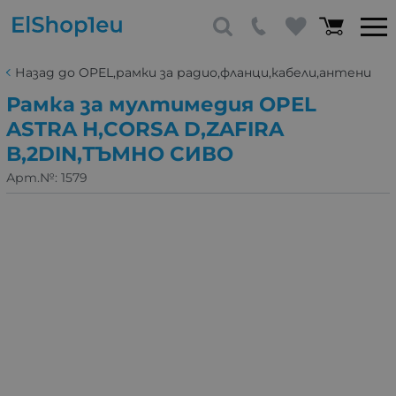
Назад до OPEL,рамки за радио,фланци,кабели,антени
Рамка за мултимедия OPEL
ASTRA H,CORSA D,ZAFIRA
B,2DIN,ТЪМНО СИВО
Арт.№:
1579