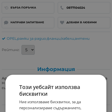
0877104024
БЪРЗА ПОРЪЧКА
НАПРАВИ ЗАПИТВАНЕ
ДОБАВИ В ЛЮБИМИ
OPEL,рамки за радио,фланци,кабели,антени
Рейтинг:
Информация
Адаптер за монтаж на мултимедия 2 DIN на Opel Astra
H 2004->2010,Corsa D 2006-2014,Opel Zafira B 2005+.Тъмно
Този уебсайт използва
сив цвят.
бисквитки
Ние използваме бисквитки, за да
Характеристики
персонализираме съдържанието,