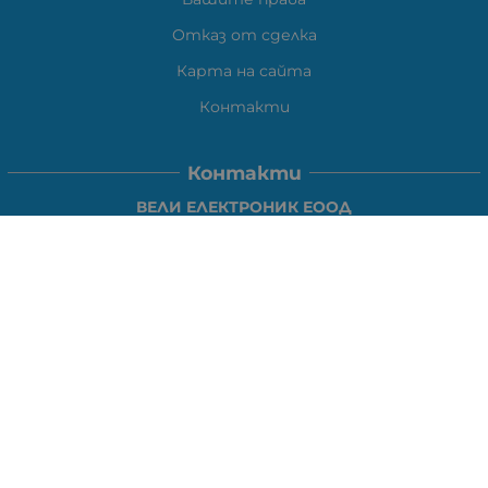
Отказ от сделка
Карта на сайта
Контакти
Контакти
ВЕЛИ ЕЛЕКТРОНИК ЕООД
гр.Стара Загора 6000,
Тел:
0877104024
Отговаря Понеделник-Петък: 09:30-
18:00
За допълнителни въпроси и през останалото време:
VIBER
0877104024
Whatsapp
0888363206
E-mail:
office:at:elshop1eu.com