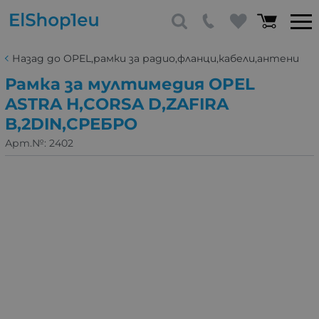
Назад до OPEL,рамки за радио,фланци,кабели,антени
Рамка за мултимедия OPEL
ASTRA H,CORSA D,ZAFIRA
B,2DIN,СРЕБРО
Арт.№:
2402