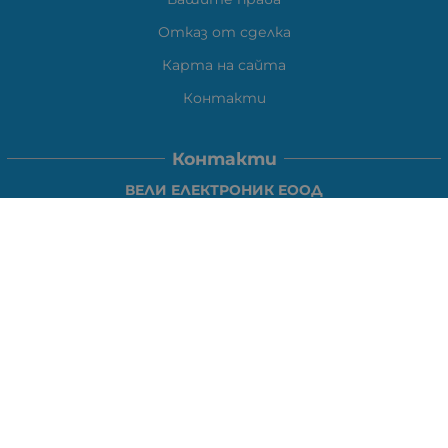
Отказ от сделка
Карта на сайта
Контакти
Контакти
ВЕЛИ ЕЛЕКТРОНИК ЕООД
гр.Стара Загора 6000,
Тел:
0877104024
Отговаря Понеделник-Петък: 09:30-
18:00
За допълнителни въпроси и през останалото време:
VIBER
0877104024
Whatsapp
0888363206
E-mail:
office:at:elshop1eu.com