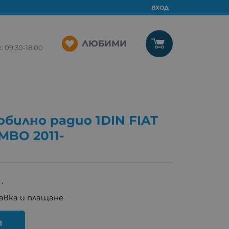
ВХОД
ЛЮБИМИ
09:30-18:00
билно радио 1DIN FIAT
BO 2011-
.
авка и плащане
И