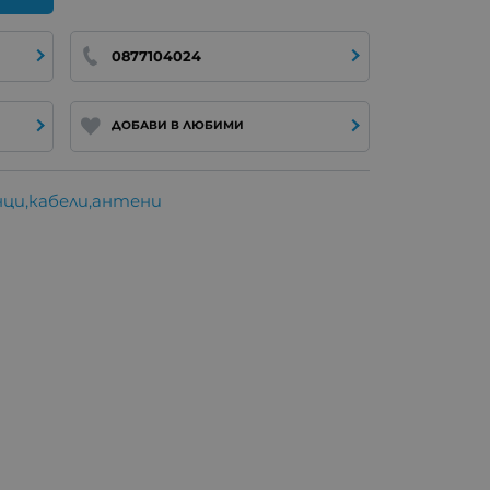
0877104024
ДОБАВИ В ЛЮБИМИ
анци,кабели,антени