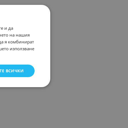
е и да
нето на нашия
 да я комбинират
ашето използване
ТЕ ВСИЧКИ