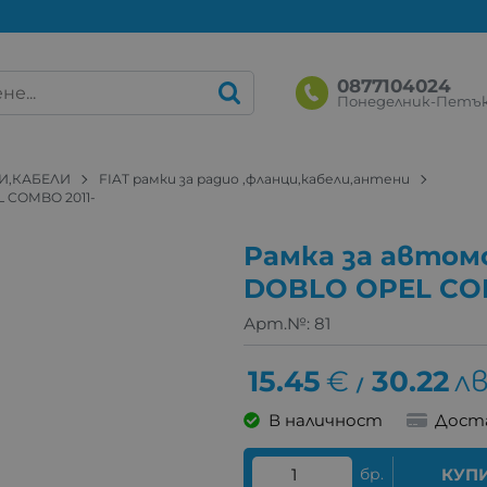
0877104024
Понеделник-Петък: 
И,КАБЕЛИ
FIAT рамки за радио ,фланци,кабели,антени
L COMBO 2011-
Рамка за автомо
DOBLO OPEL COM
Арт.№:
81
15.45
€
30.22
лв
/
В наличност
Дост
бр.
КУП