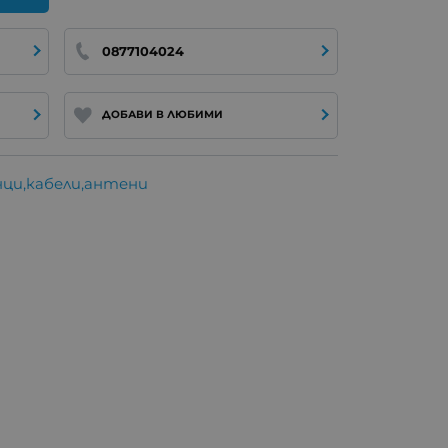
0877104024
ДОБАВИ В ЛЮБИМИ
анци,кабели,антени