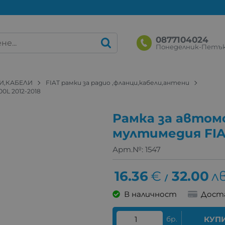
0877104024
Понеделник-Петък: 
И,КАБЕЛИ
FIAT рамки за радио ,фланци,кабели,антени
0L 2012-2018
Рамка за автом
мултимедия FIAT
Арт.№:
1547
16.36
€
32.00
лв
/
В наличност
Дост
бр.
КУП