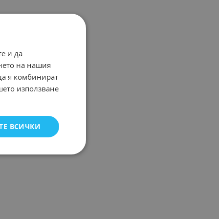
е и да
нето на нашия
 да я комбинират
ашето използване
ТЕ ВСИЧКИ