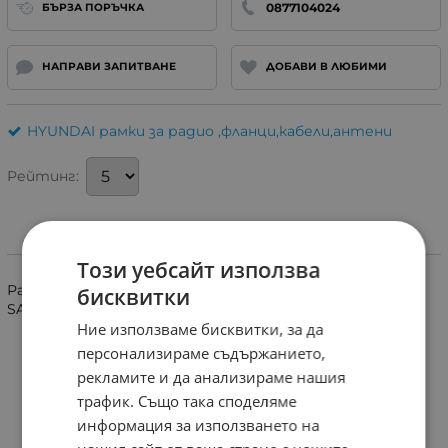
0877104024
БЪРЗА ПОРЪЧКА
НАПРАВИ ЗАПИТВАНЕ
ДОБАВИ В ЛЮБИМИ
HYUNDAI рамки за радио ,фланци,кабели,антени
Рейтинг:
Информация
Този уебсайт използва
Рамка за монтаж на мултимедия 2 DIN на HYUNDAI
бисквитки
SANTA FE след 2007.
Ние използваме бисквитки, за да
персонализираме съдържанието,
рекламите и да анализираме нашия
трафик. Също така споделяме
информация за използването на