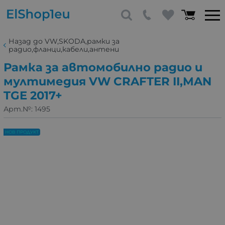
Назад до VW,SKODA,рамки за
радио,фланци,кабели,антени
Рамка за автомобилно радио и
мултимедия VW CRAFTER II,MAN
TGE 2017+
Арт.№:
1495
НОВ ПРОДУКТ