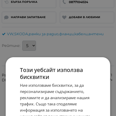
0877104024
БЪРЗА ПОРЪЧКА
НАПРАВИ ЗАПИТВАНЕ
ДОБАВИ В ЛЮБИМИ
VW,SKODA,рамки за радио,фланци,кабели,антени
Рейтинг:
Информация
Този уебсайт използва
Рамка за монтаж на стандартно автомобилно радио 1
бисквитки
DIN и мултимедия 2 DIN на VW CRAFTER II,MAN TGE 2017+
Ние използваме бисквитки, за да
персонализираме съдържанието,
рекламите и да анализираме нашия
трафик. Също така споделяме
информация за използването на