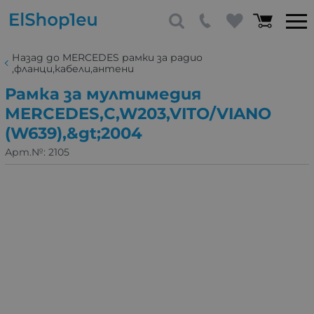
Назад до MERCEDES рамки за радио
,фланци,кабели,антени
Рамка за мултимедия
MERCEDES,C,W203,VITO/VIANO
(W639),&gt;2004
Арт.№:
2105