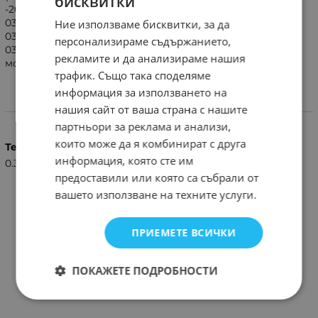
бисквитки
-2006, Mercedes C-class (W203) Limousine 03/2000 -
03/2004,Mercedes C-class (S203) T-Modell 01/2001 -
Ние използваме бисквитки, за да
03/2004,Mercedes C-class (CL203) Sportcoupe 10/2000 -
персонализираме съдържанието,
03/2004,Mercedes G-class (463) 2001 - 2007 Вътрешните
рекламите и да анализираме нашия
монтажни размери са 18.2x11.3cm.
трафик. Също така споделяме
информация за използването на
нашия сайт от ваша страна с нашите
Характеристики
партньори за реклама и анализи,
които може да я комбинират с друга
Тегло (кг.)
информация, която сте им
0.30
предоставили или която са събрали от
вашето използване на техните услуги.
ПРИЕМЕТЕ ВСИЧКИ
ПОКАЖЕТЕ ПОДРОБНОСТИ