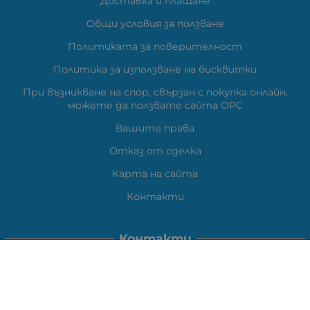
Доставка и плащане
Общи условия за ползване
Политиката за поверителност
Политика за използване на бисквитки
При възникване на спор, свързан с покупка онлайн,
можете да ползвате сайта ОРС
Вашите права
Отказ от сделка
Карта на сайта
Контакти
Контакти
ВЕЛИ ЕЛЕКТРОНИК ЕООД
гр.Стара Загора 6000,
Тел:
0877104024
Отговаря Понеделник-Петък: 09:30-