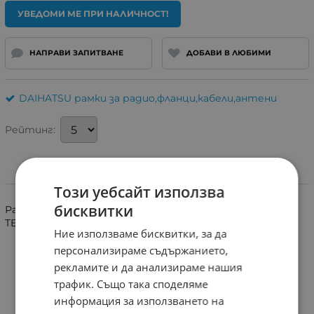
УВЕДОМИ МЕ ПРИ НАЛИЧНОСТ!
НАПРАВИ ЗАПИТВАНЕ
ДОБАВИ В ЛЮБИМИ
DAIHATSU рамки за радио,фланци,кабели,антени
Рейтинг:
Информация
Този уебсайт използва
бисквитки
Рамка за монтаж на мултимедия 2DIN на: DAIHATSU
TERIOS 2007+
Ние използваме бисквитки, за да
персонализираме съдържанието,
рекламите и да анализираме нашия
трафик. Също така споделяме
информация за използването на