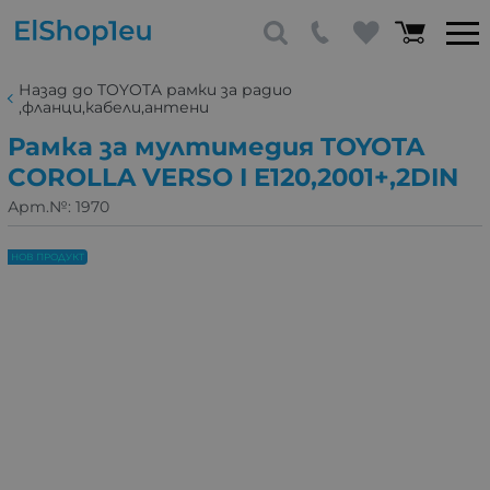
Назад до TOYOTA рамки за радио
,фланци,кабели,антени
Рамка за мултимедия TOYOTA
COROLLA VERSO I E120,2001+,2DIN
Арт.№:
1970
НОВ ПРОДУКТ