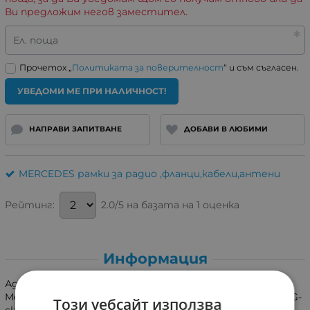
Ви предложим негов заместител.
Ел. поща
Прочетох „
Политиката за поверителност
“ и съм съгласен.
УВЕДОМИ МЕ ПРИ НАЛИЧНОСТ!
НАПРАВИ ЗАПИТВАНЕ
ДОБАВИ В ЛЮБИМИ
MERCEDES рамки за радио ,фланци,кабели,антени
2.0/5 на базата на 1 оценка
Рейтинг:
Информация
Адаптер за монтаж на универсално радио 1DIN на
Mercedes,C-class(W203),CLK-class(209),VITO,VIANO(W639)G-
Този уебсайт използва