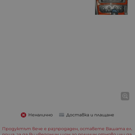
Неналично
Доставка и плащане
Продуктът вече е разпродаден, оставете Вашата ел.
поща, за да Ви уведомим щом го получим отново или да