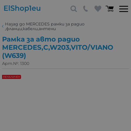
Назад до MERCEDES рамки за радио
,фланци,кабели,антени
Рамка за авто радио
MERCEDES,C,W203,VITO/VIANO
(W639)
Арт.№:
1300
НЕНАЛИЧЕН