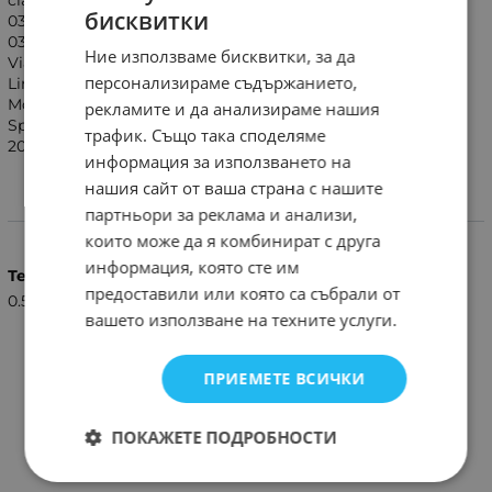
class (463): CLK-class Coupé (C209) 06/2002 -
бисквитки
03/2004,Mercedes CLK-class Convertible (A209) 02/2003 -
03/2004,Mercedes Vito (W639) 04/2004 - 2006,Mercedes
Ние използваме бисквитки, за да
Viano (W639) 04/2004 -2006, Mercedes C-class (W203)
персонализираме съдържанието,
Limousine 03/2000 - 03/2004,Mercedes C-class (S203) T-
Modell 01/2001 - 03/2004,Mercedes C-class (CL203)
рекламите и да анализираме нашия
Sportcoupe 10/2000 - 03/2004,Mercedes G-class (463) 2001 -
трафик. Също така споделяме
2007
информация за използването на
нашия сайт от ваша страна с нашите
партньори за реклама и анализи,
Характеристики
които може да я комбинират с друга
информация, която сте им
Тегло (кг.)
предоставили или която са събрали от
0.50
вашето използване на техните услуги.
ПРИЕМЕТЕ ВСИЧКИ
ПОКАЖЕТЕ ПОДРОБНОСТИ