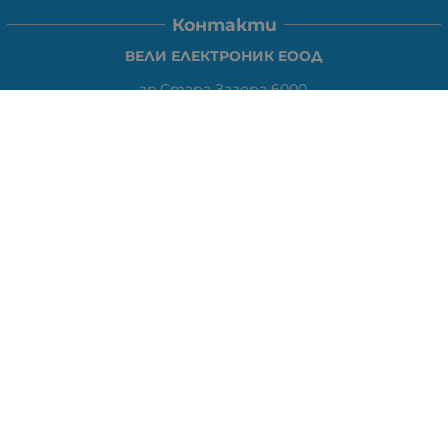
Контакти
ВЕЛИ ЕЛЕКТРОНИК ЕООД
гр.Стара Загора 6000,
Тел:
0877104024
Отговаря Понеделник-Петък: 09:30-
18:00
За допълнителни въпроси и през останалото време:
VIBER
0877104024
Whatsapp
0888363206
E-mail:
office:at:elshop1eu.com
Работно време:
Понеделник-Петък: 09:30-18:00
Събота: Почивен ден
Неделя: Почивен ден
Методи на плащане