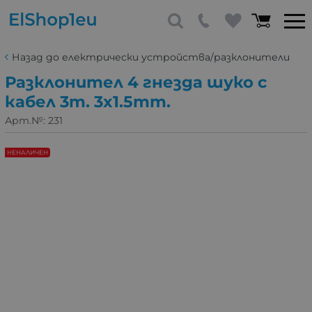
Назад до електрически устройства/разклонители
Разклонител 4 гнезда шуко с
кабел 3m. 3x1.5mm.
Арт.№:
231
НЕНАЛИЧЕН