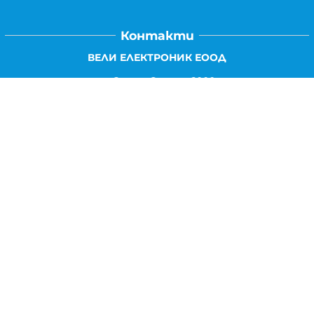
Контакти
ВЕЛИ ЕЛЕКТРОНИК ЕООД
гр.Стара Загора 6000,
Тел:
0877104024
Отговаря Понеделник-Петък: 09:30-
18:00
За допълнителни въпроси и през останалото време:
VIBER
0877104024
Whatsapp
0888363206
E-mail:
office:at:elshop1eu.com
Работно време:
Понеделник-Петък: 09:30-18:00
Събота: Почивен ден
Неделя: Почивен ден