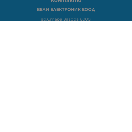
Контакти
ВЕЛИ ЕЛЕКТРОНИК ЕООД
гр.Стара Загора 6000,
Тел:
0877104024
Отговаря Понеделник-Петък: 09:30-
18:00
За допълнителни въпроси и през останалото време:
VIBER
0877104024
Whatsapp
0888363206
E-mail:
office:at:elshop1eu.com
Работно време:
Понеделник-Петък: 09:30-18:00
Събота: Почивен ден
Неделя: Почивен ден
Методи на плащане