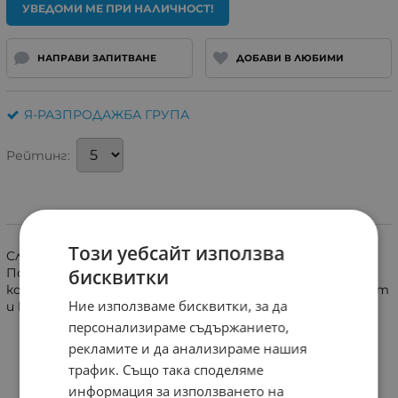
УВЕДОМИ МЕ ПРИ НАЛИЧНОСТ!
НАПРАВИ ЗАПИТВАНЕ
ДОБАВИ В ЛЮБИМИ
Я-РАЗПРОДАЖБА ГРУПА
Рейтинг:
Информация
Този уебсайт използва
Слушалки с микрофон и комплект гумени накрайници.
бисквитки
Подходящи за смартфони и таблети . Жак 3.5mm. 4-
контактен. Кабел 1.2m. плосък. Добра чувствителност
Ние използваме бисквитки, за да
и кристален звук.
персонализираме съдържанието,
рекламите и да анализираме нашия
трафик. Също така споделяме
информация за използването на