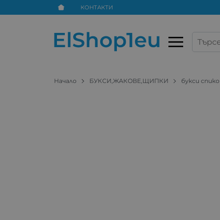
КОНТАКТИ
Начало
БУКСИ,ЖАКОВЕ,ЩИПКИ
букси спик