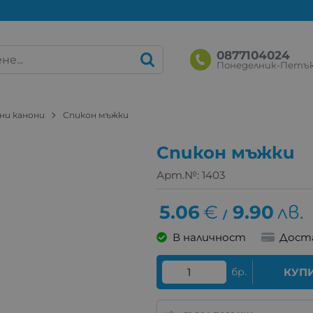
0877104024
Понеделник-Петък: 
они канони
Спикон мъжки
Спикон мъжки
Арт.№:
1403
5.06
€
9.90
лв.
/
В наличност
Дост
бр.
КУП