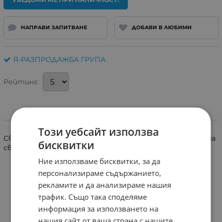
НАПРАВИ ЗАПИТВАНЕ
ДОБАВИ В ЛЮБИМИ
Я-РАЗПРОДАЖБА ГРУПА
Рейтинг:
Информация
Този уебсайт използва
Светодиодна крушка 12V. Размер B8.5D. Зелена дифузна
бисквитки
светлина. За табло . Опаковка 10бр.
Ние използваме бисквитки, за да
персонализираме съдържанието,
рекламите и да анализираме нашия
трафик. Също така споделяме
информация за използването на
нашия сайт от ваша страна с нашите