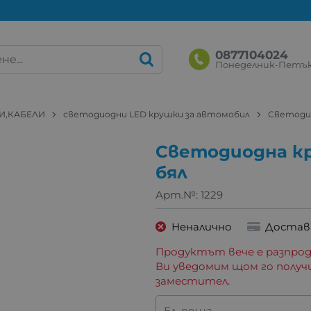
0877104024
Понеделник-Петък: 
И,КАБЕЛИ
светодиодни LED крушки за автомобил
Светодио
Светодиодна к
бял
Арт.№:
1229
Неналично
Достав
Продуктът вече е разпрод
Ви уведомим щом го получ
заместител.
Ел. поща