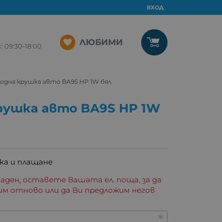
ВХОД
ЛЮБИМИ
09:30-18:00
дна крушка авто BA9S HP 1W бял
рушка авто BA9S HP 1W
ка и плащане
аден, оставете Вашата ел. поща, за да
им отново или да Ви предложим негов