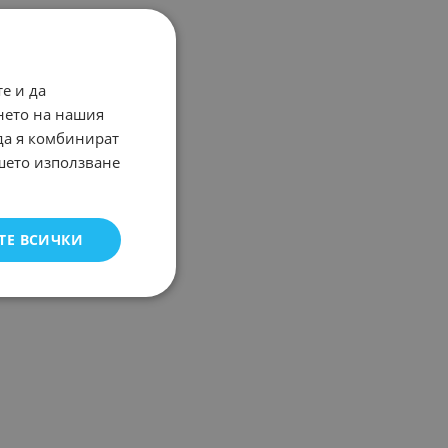
е и да
нето на нашия
 да я комбинират
ашето използване
ТЕ ВСИЧКИ