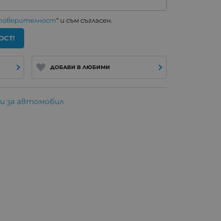
 поверителност
“ и съм съгласен.
ОСТ!
ДОБАВИ В ЛЮБИМИ
и за автомобил