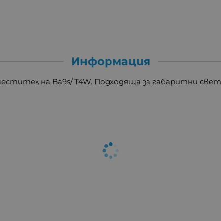
Информация
естител на Ba9s/ T4W. Подходяща за габаритни светл