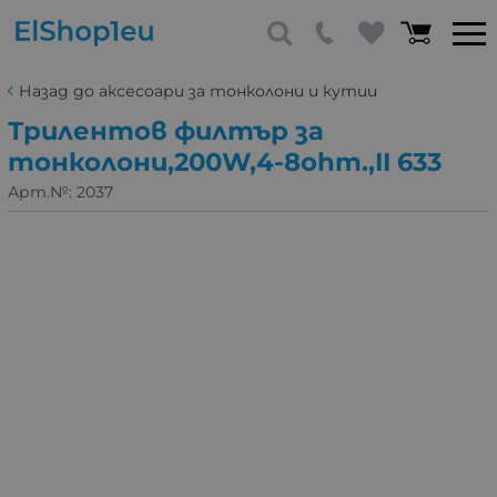
Назад до аксесоари за тонколони и кутии
Трилентов филтър за
тонколони,200W,4-8ohm.,II 633
Арт.№:
2037