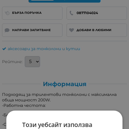
0877104024
БЪРЗА ПОРЪЧКА
НАПРАВИ ЗАПИТВАНЕ
ДОБАВИ В ЛЮБИМИ
аксесоари за тонколони и кутии
Рейтинг:
Информация
Подходящ за трилентови тонколони с максимална
обща мощност 200W.
-Работна честота:
-Бас до 950Hz
Този уебсайт използва
-Среда 950Hz-6000Hz