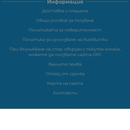
Информация
Доставка и плащане
Общи условия за ползване
Политиката за поверителност
Политика за използване на бисквитки
При възникване на спор, свързан с покупка онлайн,
можете да ползвате сайта ОРС
Вашите права
Отказ от сделка
Карта на сайта
Контакти
Контакти
ВЕЛИ ЕЛЕКТРОНИК ЕООД
гр.Стара Загора 6000,