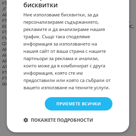
бисквитки
FTV28A FTV30A, FTV50A, FTV60A FTKC-A ,FTKU-A ,FTKU-B
,FTV-AB ARC470A11, ATKS25BVMB,
Ние използваме бисквитки, за да
ARXS25BVMB,ATX25BVMB, FTKS25BVMB, FTS20BVMB,
FTXS25BVMB, FTYS20BVMB, ARC433A15 APGS02, APGS02-I,
персонализираме съдържанието,
ECGS02, ECGS02-I, FTWX35AXV1, FTXB50C, FTXB50C/RXB50C,
рекламите и да анализираме нашия
FTXB60C, FTXC50CV1B, FTXN-MB, FWT02CATNMV1,
трафик. Също така споделяме
FWT02GATNMV1, RS-JV1, RS20JEV1K , RXB60C, SIESTA OM-
информация за използването на
GS02-0411 BRC52A61, BRC52A62, BRC52A63 ARC433A31,
ARC433A43, ARC433A50 ,ARC433A63, ARC484B32,
нашия сайт от ваша страна с нашите
ARC433A46, ARC433A87, ARC433B2, ARC433B41
партньори за реклама и анализи,
ARXV25AV1B, ARXV35AV1B, ARXV50AV1B, ARXV60AV1B,
които може да я комбинират с друга
ATXV25AV1B, ATXV35AV1B, ATXV50AV1B, ATXV60AV1B,
информация, която сте им
FTX1150LV1B, FTXV25AV1B, FTXV35AV1B, FTXV50AV1B,
FTXV60AV1B, RXV25AV1B, RXV35AV1B, RXV50AV1B,
предоставили или която са събрали от
RXV60AV1B, YB1F2, YB1FA, YB1FA2
вашето използване на техните услуги.
ПРИЕМЕТЕ ВСИЧКИ
ПОКАЖЕТЕ ПОДРОБНОСТИ