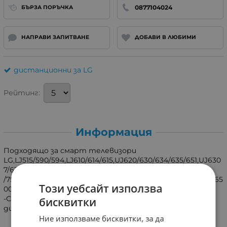
0877104024
БЪРЗА ПОРЪЧКА
НАПРАВИ ЗАПИТВАНЕ
ДОБАВИ В ЛЮБИМИ
дистанционни за LG
Рейтинг:
Информация
Подходящо за смарт телевизори
LG,LJ515/590/594,LJ610/614/615,UJ620/630/634/635/651,UJ630
7/6309,UJ6519,UJ7507
/7509,TL510/520,LK5900/6100/6200,UK6100/200/6300/6400/65
Този уебсайт използва
00/6470/6750.
-Става за всички,които са със същото или подобно
бисквитки
дистанционно!
Ние използваме бисквитки, за да