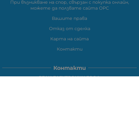
При възникване на спор, свързан с покупка онлайн,
можете да ползвате сайта ОРС
Вашите права
Отказ от сделка
Карта на сайта
Контакти
Контакти
ВЕЛИ ЕЛЕКТРОНИК ЕООД
гр.Стара Загора 6000,
Тел:
0877104024
Отговаря Понеделник-Петък: 09:30-
18:00
За допълнителни въпроси и през останалото време:
VIBER
0877104024
Whatsapp
0888363206