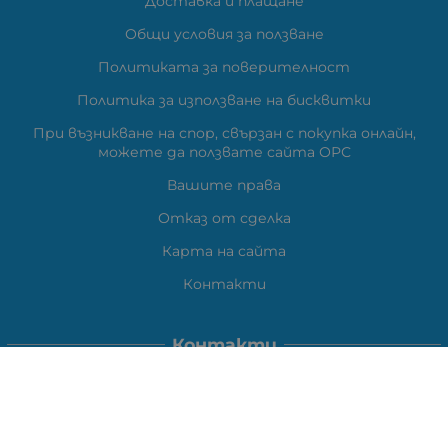
Доставка и плащане
Общи условия за ползване
Политиката за поверителност
Политика за използване на бисквитки
При възникване на спор, свързан с покупка онлайн,
можете да ползвате сайта ОРС
Вашите права
Отказ от сделка
Карта на сайта
Контакти
Контакти
ВЕЛИ ЕЛЕКТРОНИК ЕООД
гр.Стара Загора 6000,
Тел:
0877104024
Отговаря Понеделник-Петък: 09:30-