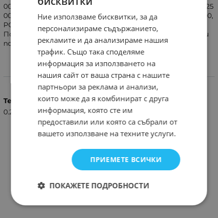
бисквитки
00/4010/4020,LH5000/5010/5020,LH7000/7010/7020/7030,LF25
00/2510,LF5100/5700,PQ1000/1100,PQ2000/2010,PQ3000/3500,
Ние използваме бисквитки, за да
PQ6000.
персонализираме съдържанието,
Подходящо за всички модели,които имат същото или
рекламите и да анализираме нашия
подобно дистанционно!
трафик. Също така споделяме
информация за използването на
нашия сайт от ваша страна с нашите
Характеристики
партньори за реклама и анализи,
които може да я комбинират с друга
Тегло (кг.)
информация, която сте им
0.25
предоставили или която са събрали от
вашето използване на техните услуги.
ПРИЕМЕТЕ ВСИЧКИ
ПОКАЖЕТЕ ПОДРОБНОСТИ