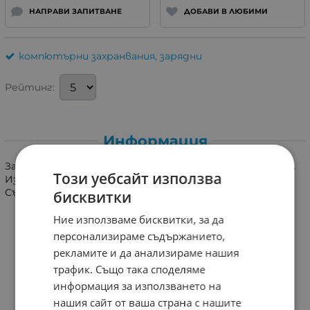
НАПРАВИ ЗАПИТВАНЕ
ДОБАВИ В ЛЮБИМИ
компютърни захранвания, зарядни
Рейтинг:
Информация
Захранване за лаптоп. Входно напрежение 100-240V AC.
Този уебсайт използва
Изходно напрежение 20V DC 2A. Конектор 5.5x2.5mm.
Със Захранващ кабел
бисквитки
Ние използваме бисквитки, за да
персонализираме съдържанието,
рекламите и да анализираме нашия
трафик. Също така споделяме
информация за използването на
нашия сайт от ваша страна с нашите