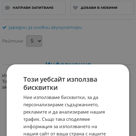
НАПРАВИ ЗАПИТВАНЕ
ДОБАВИ В ЛЮБИМИ
зарядни за оловни акумулатори
Рейтинг:
Информация
Импулсно зарядно за акумулатори. Вход 230V 50-60Hz.
Този уебсайт използва
Ток на заряд 13.8V 5000 mA. Подходящо за заряд на
бисквитки
акумулатори с капацитет до 50A.
Ние използваме бисквитки, за да
персонализираме съдържанието,
рекламите и да анализираме нашия
трафик. Също така споделяме
информация за използването на
нашия сайт от ваша страна с нашите